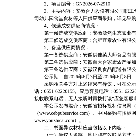
2、项目编号：
GN2026-07-2910
3、主要内容：
安徽合力股份有限公司职工
司幼儿园食堂食材等入围供应商采购
，详见采
4、候选成交供应商情况：
第一候选成交供应商：安徽源然生态农业
第二候选成交供应商：合肥宜泰农业有限
5、
备选供应商
情况：
第一
备选
供应商：安徽供佳菜大师食品有
第二
备选
供应商：安徽百大合家康农产品
第
三备选
供应商：安徽汉良食品配送有限
公示期：自
2026年
6
月
3
日至
2026年
6
月
8
日
采购相关各方对上述结果有异议，可在公
话：
0551-62220155。应急客服电话：0551-62
接收联系电话，无人接听时再拨打该“应急客服
本公示发布媒介：安徽省招标投标信息网
（www.cebpubservice.com）、中国采购与招标
www.youzhicai.com）。
二、书面异议材料应当包括以下内容：
（一）异议人名称、地址和有效联系方式