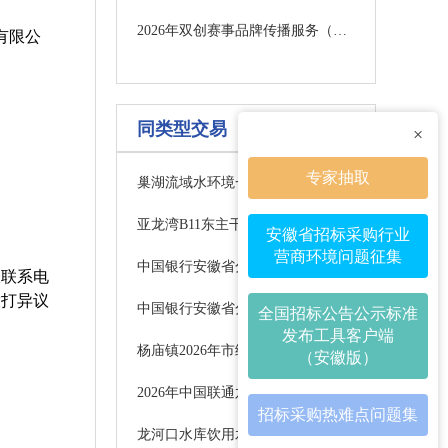
2026年双创赛事品牌传播服务（二次）成交候选人公示
有限公
同类型交易
×
专家抽取
巢湖流域水环境一级保护区农田改造项目设计服务单位中标结果公示
亚龙湾B11东主干道至F7栋南主管网塌陷修复项目发包公告
安徽省招标采购行业
营商环境问题征集
中国银行安徽省分行便捷智能支付及交互系统采购项目暂停公告
收联系电
先拨打异议
中国银行安徽省分行营业网点空调选型入围项目变更公告
全国招标公告公示标准
发布工具客户端
杨庙镇2026年市级美丽宜居村庄建设项目招标公告
（安徽版）
2026年中国联通六安市分公司政务系统软件平台驻点运维项目（第二次）询比采购公告
招标采购热难点问题集
龙河口水库饮用水水源保护区规范化建设项目招标公告