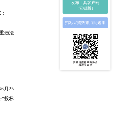
发布工具客户端
（安徽版）
态；
招标采购热难点问题集
重违法
年
6
月
25
击“投标