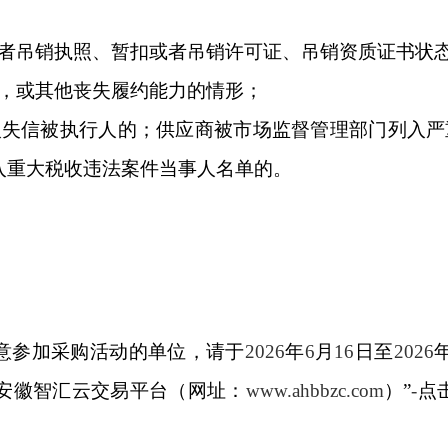
者吊销执照、暂扣或者吊销许可证、吊销资质证书状
，或其他丧失履约能力的情形；
入失信被执行人的；供应商被市场监督管理部门列入严
入重大税收违法案件当事人名单的。
意参加采购活动的单位，请于
2026
年
6
月
16
日至
2026
安徽智汇云交易平台（网址：
www.ahbbzc.com
）”
-
点