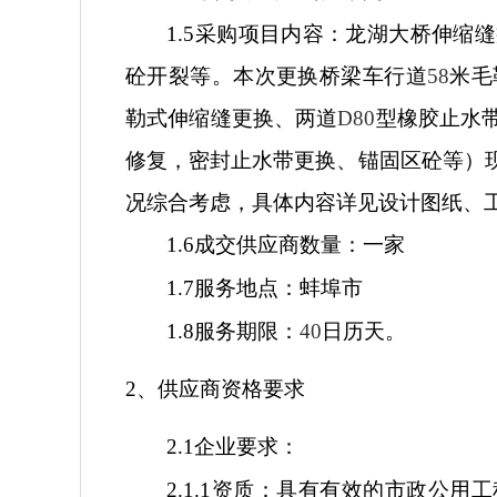
1.5
采购项目内容：龙湖大桥伸缩缝
砼开裂等。本次更换桥梁车行道
58
米毛
勒式伸缩缝更换、两道
D80
型橡胶止水
修复，密封止水带更换、锚固区砼等）
况综合考虑，具体内容详见设计图纸、
1.6
成交供应商数量：一家
1.7
服务地点：蚌埠市
1.8
服务期限：
40
日历天。
2
、供应商资格要求
2.1
企业要求：
2.1.1
资质：具有有效的市政公用工