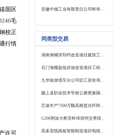
锚固区
安徽中烟工业有限责任公司蚌埠卷烟厂雪茄烟生产部配电房低压开关柜更新项目-流标公告
D240
毛
钢校正
同类型交易
通行情
湖南海螺溶剂钙改造项目建筑工程中标候选人公示
石门海螺超低排放改造项目工程中标候选人公示
九华旅游缆车分公司职工宿舍局部维修工程中标结果公告
颍上县职业技术学校公厕更换隔板及围墙修复工程招标公告
芯途年产7500万颗高精度光纤阵列基板生产基地装修改造项目澄清公告
G206荆涂大桥至蚌埠宿州交界段一级公路改建工程光伏发电初步设计采购公告
高多层线路板智能制造项目电线电缆采购成交候选供应商公示
产许可