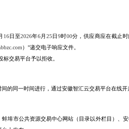
月
16
日至
2026
年
6
月
25
日
9
时
00
分，供应商应在截止时
bbzc.com
）”递交电子响应文件。
投标交易平台予以拒收。
时间的同一时间进行，通过安徽智汇云交易平台在线开
、蚌埠市公共资源交易中心网站（目录以外栏目）、安