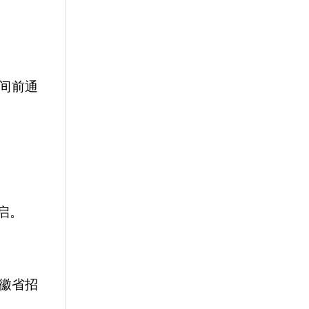
间前通
启。
徽省招