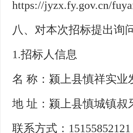
https://jyzx.fy.gov.cn/fuy
八
、对本次招标提出询
1
.
招标人
信息
名
称：
颍上县慎祥实业
地
址：颍上县慎城镇叔
联系方式：
15155852121