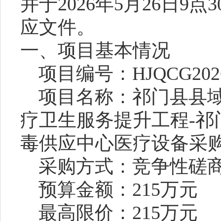
并于
2026
年
5
月
26
日
9
点
3
应文件。
一、项目基本情况
项目编号：
HJQCG202
项目名称：
祁门县县
疗卫生服务提升工程
-
毒供应中心医疗设备采
采购方式：竞争性磋
预算金额：
215
万元
最高限价：
215
万元