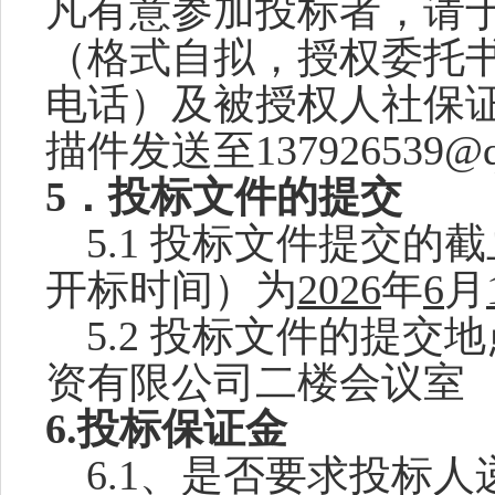
凡有意参加投标者，请
（格式自拟，授权委托
电话）及被授权人社保
描件发送至
137926539@
5．投标文件的提交
5.1
投标文件提交的截
开标时间
）为
2026
年
6
月
5.2
投标文件
的
提交
地
资有限公司二楼会议室
6.
投标保证金
6.1、是否要求投标