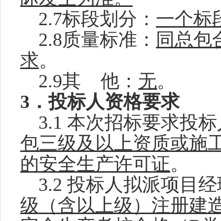
2.
7
标段划分：
一个标
2.
8
质量标准：
同总包
求
。
2.
9
其
他：
无
。
3．投标人资格要求
3.1
本次招标要求投标
包三级及以上资质或施
的安全生产许可证
。
3.2
投标人拟派项目经
级（含以上级）注册建