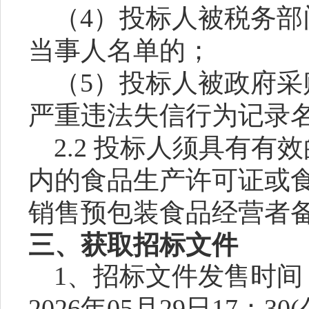
（
4）
投标人
被税务部
当事人名单的；
（
5）
投标人
被政府采
严重违法失信行为记录
2.2
投标人须具有有效
内的食品生产许可证或
销售预包装食品经营者
三、获取
招标文件
1、
招标文件
发售时间
2026
年
05
月
29
日
17：30