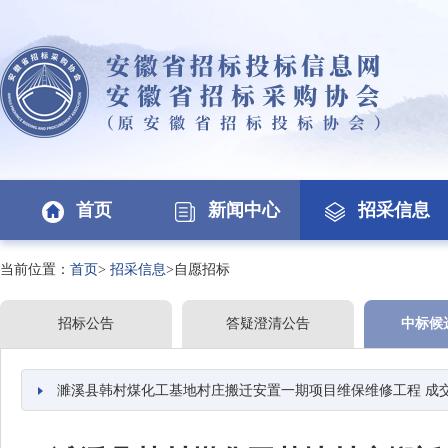
首页
新闻中心
招采信息
当前位置：
首页
>
招采信息
>自愿招标
招标公告
答疑澄清公告
中标候
濉溪县韩村煤化工基地村庄搬迁安置一期项目维保维修工程 成