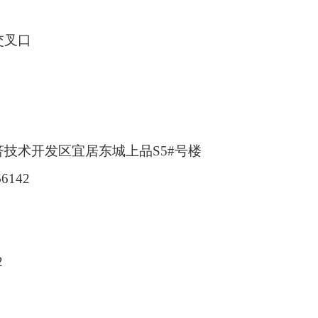
交叉口
济技术开发区宜居东城上品
S5#
号楼
66142
2