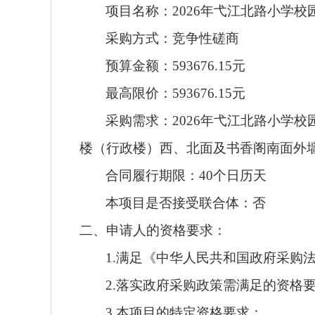
项目名称：
2026年弋江北路小学
采购方式：竞争性磋商
预算金额：
593676.15
元
最高限价：
593676.15
元
采购需求：
2026年弋江北路小学
楼（行政楼）西、北面及书香阁南面外
合同履行期限：
40
个日历天
本项目
是否
接受联合体
：
否
二、申请人的资格要求
：
1.满足《中华人民共和国政府采购
2.落实
政府
采购政策需满足的
资格
3.本项目的特定资格要求：