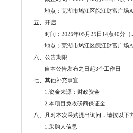
地点：
芜湖市鸠江区皖江财富广场
五、开启
时间：
2026
年
05
月
25
日
14
点
40
分
（
地点：
芜湖市鸠江区皖江财富广场
六、公告期限
自本公告发布之日起
3
个工作日
七、其他补充事宜
1.资金来源：
财政
资金
2.
本项目免收
磋商保证金
。
八、凡对本次采购提出询问，请按以下
1.采购人信息