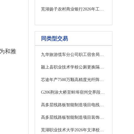
芜湖扬子农村商业银行2026年工作服项目中标结果公告
同类型交易
为和雅
九华旅游缆车分公司职工宿舍局部维修工程中标结果公告
颍上县职业技术学校公厕更换隔板及围墙修复工程招标公告
芯途年产7500万颗高精度光纤阵列基板生产基地装修改造项目澄清公告
G206荆涂大桥至蚌埠宿州交界段一级公路改建工程光伏发电初步设计采购公告
高多层线路板智能制造项目电线电缆采购成交候选供应商公示
高多层线路板智能制造项目装饰主材采购成交候选供应商公示
芜湖职业技术大学2026年文津校区大学物理实验室改造项目竞争性谈判公告