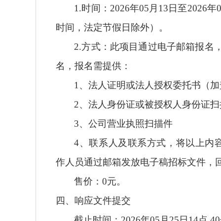
1.
时间：
2026
年
05
月
13
日至
2026
年
时间，法定节假日除外）。
2.
方式：此项目通过电子邮箱报名
名，报名需提供：
1
、法人证明或法人授权委托书（加
2
、法人身份证或被授权人身份证扫
3
、公司营业执照扫描件
4
、联系人及联系方式，将以上内
作人员通过邮箱发放电子稿招标文件，
售价：
0
元
。
四、响应文件提交
截止时间：
2026
年
05
月
25
日
14
点
40