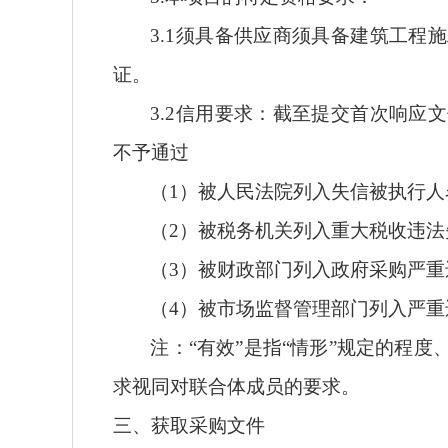
3.1须具备
供应商须具备建筑工程施
证
。
3.2信用要求：截至
提交
首次
响应文
不予通过
（
1）被人民法院列入失信被执行人
（
2）
被税务机关列入
重大税收违法
（
3）被财政部门列入政府采购严
（
4）被市场监督管理部门列入严
注：
“有效”是指“情形”规定的程
求视同对联合体成员的要求。
三、获取采购文件