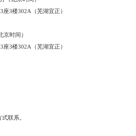
A
3
座
3
楼
302A
（芜湖宜正）
北京时间）
A
3
座
3
楼
302A
（芜湖宜正）
方式联系。