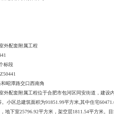
地块室外配套附属工程
41
1个标段
50441
宁路和昭潭路交口西南角
地块项目室外配套附属工程位于合肥市包河区同安街道，建设
总建筑面积为91851.99平方米,其中住宅60471.
，地下室25796.92平方米，架空层1811.54平方米。