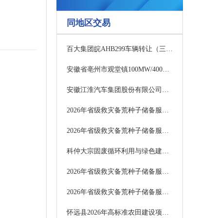
同地区交易
百大集团皖AHB299车辆转让（三次）
安徽省亳州市观堂镇100MW/400MWh电网侧储能电站项目（EPC）答疑澄清公告二
安徽江淮汽车集团股份有限公司X243项目DLP3.0标定改造终止公告
2026年省级救灾备荒种子储备服务第4包终止公告
2026年省级救灾备荒种子储备服务第3包终止公告
科仲大宗固废循环利用与绿色建材智能化制造项目（EPC）中标候选人公示（评定分离）
2026年省级救灾备荒种子储备服务第7包终止公告
2026年省级救灾备荒种子储备服务第5包终止公告
怀远县2026年高标准农田建设项目（四标段）澄清修改通知