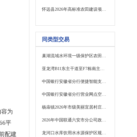
怀远县2026年高标准农田建设项目（五标段）澄清修改通知
同类型交易
巢湖流域水环境一级保护区农田改造项目设计服务单位中标结果公示
亚龙湾B11东主干道至F7栋南主管网塌陷修复项目发包公告
中国银行安徽省分行便捷智能支付及交互系统采购项目暂停公告
中国银行安徽省分行营业网点空调选型入围项目变更公告
杨庙镇2026年市级美丽宜居村庄建设项目招标公告
内容为
2026年中国联通六安市分公司政务系统软件平台驻点运维项目（第二次）询比采购公告
66平
龙河口水库饮用水水源保护区规范化建设项目招标公告
目前配建