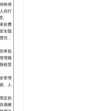
特殊情
人自行
理。
承担费
安全隐
责任，
防审批
管理规
除租赁
全管理
故、人
限定的
存易燃