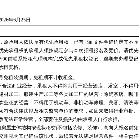
2026年6月25日
，原承租人依法享有优先承租权，已有书面文件明确约定其不享
优先承租权的承租人须按规定参与本次招租报名及竞价。请优先
4日17:00前联系招租代理机构完成优先承租权登记，逾期未办理登
承租资格。
个月免租装潢期，免租期不计收租金。
于
合法商业经营，承租人不得将其用于经营酒店、浴室，不得用
建材加工、服装生产加工等各类加工厂的经营；除奶茶店、咖啡
饮业态的经营；不得用于机动车、非机动车修理、美容、清洗等
须符合法律法规及相关监管单位的要求，如因未取得行业审批、
致无法正常经营，全部责任及损失均由承租人自行承担。
的房屋主体结构按现状移交(不包括装修、装饰)，意向人报名前
交即视为其已确认该现状，后续若无法满足经营条件，相关责任