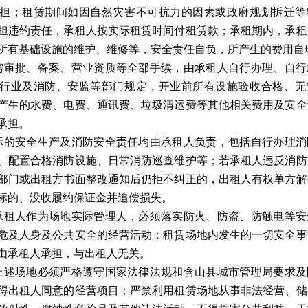
担；租赁期间如因自然灾害不可抗力的因素或政府规划拆迁等
担违约责任，承租人按实际租赁时间付租赁款；承租期内，承租
所有基础设施的维护、维修等，安全责任自负，所产生的费用自
需审批、备案、营业资质等全部手续，由承租人自行办理、自行
行业及消防、安监等部门规定，开业前所有设施验收合格、无
产生的水费、电费、通讯费、垃圾清运费等其他相关费用及安全
承担。
标的安全生产及消防安全责任均由承租人负责，包括自行办理消
、配置合格消防设施、日常消防巡查维护等；若承租人违反消防
部门或出租方书面整改通知后仍拒不纠正的，出租人有权单方解
标的、没收履约保证金并追偿损失。
承租人作为场地实际管理人，必须落实防火、防盗、防触电等安
危及人身及公共安全的经营活动；租赁场地内发生的一切安全事
由承租人承担，与出租人无关。
上述场地必须严格遵守国家法律法规和含山县城市管理局要求及
得出租人同意的经营项目；严禁利用租赁场地从事非法经营、储