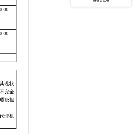
0000
0000
其现状
不完全
瑕疵担
系代理机