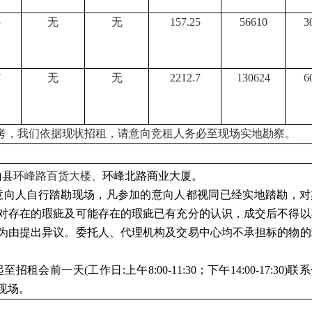
5
无
无
157.25
56610
3
7
无
无
2212.7
130624
6
考，我们依据现状招租，请意向竞租人务必至现场实地勘察。
山县
环峰路百货大楼、
环峰北路商业大厦
。
意向人自行踏勘现场，凡参加的意向人都视同已经实地踏勘，对
对存在的瑕疵及可能存在的瑕疵已有充分的认识，成交后不得以
为由提出异议。委托人、代理机构及交易中心均不承担标的物的
招租会前一天(工作日:上午8:00-11:30；下午14:00-17:30)联
现场。