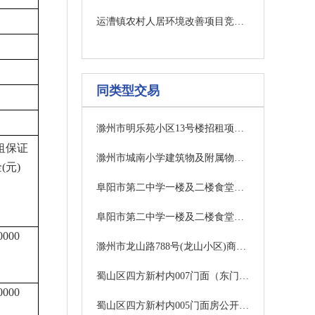
运漕镇农村人居环境改善项目竞争性磋商公告
同类型交易
滁州市明乐苑小区13号楼招租项目竞价公告
租保证
滁州市城南小学建筑物及附属物等拆除项目竞价公告
金
(元)
阜阳市第二中学一楼及二楼食堂经营服务项目中标结果公告
阜阳市第二中学一楼及二楼食堂经营服务项目中标结果公告
0000
滁州市龙山路788号(龙山小区)商业一招租项目竞价公告
蜀山区四方新村内007门面（东门）房公开租赁中标公告
0000
蜀山区四方新村内005门面房公开租赁中标公告