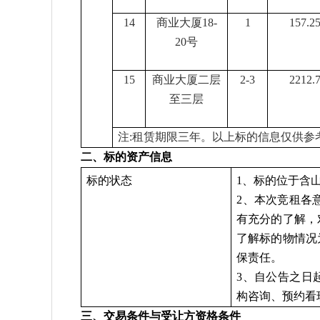
14
商业大厦
18-
1
157.2
20号
15
商业大厦二层
2-3
2212.
至三层
注
:
租赁期限三年。
以上标的信息仅供参
二、标的资产信息
标的状态
1、标的位于
含
2、本次竞租各
有充分的了解，
了解标的物情况
保责任。
3、自公告之日起至
构咨询、预约看
三、交易条件与受让方资格条件