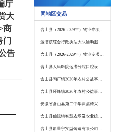
及偏厅
同地区交易
百货大
>商
含山县（2026-2029年）物业专项维修资金修缮项目工程价款结算审计服务成交结果公告
号门
运漕镇综合行政执法大队辅助服务外包项目采购公告
易公告
含山县（2026-2029年）物业专项维修资金修缮项目工程咨询管理服务项目更正公告
含山县人民医院运漕分院口腔设备采购招标公告
含山县陶厂镇2026年农村公益事业财政奖补项目竞争性磋商公告
含山县环峰镇2026年农村公益事业项目（第一批）竞争性磋商公告
安徽省含山县第二中学课桌椅采购项目招标公告
含山县仙踪镇智慧农场及农业综合服务示范区建设项目成交结果公告
含山县原星宇实型铸造有限公司抵债的机械设备拍卖(第二次)产权交易公告