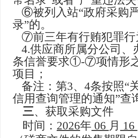
⑥
被列入站
“政府采购
录”的
。
⑦前三年有行贿犯罪行
4
.供应商所属分公司、
条信誉要求
①-⑦项情形
项目；
备注：第
3
、
4
条按照
“
信用查询管理的通知”查
三
、获取采购文件
时间：
202
6
年
06
月
16