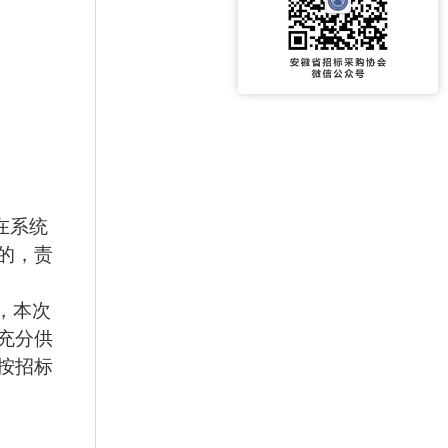
在系统
的，责
，本次
充分供
按招标