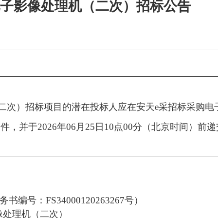
子影像处理机（二次）招标公告
二次）
招标项目的潜在投标人应在安天
e采招标采购电
文件，并于
2026
年
0
6
月
25
日
1
0
点
00分（北京时间）前递
务书编号：
FS34000120263267号
）
像处理机（二次）