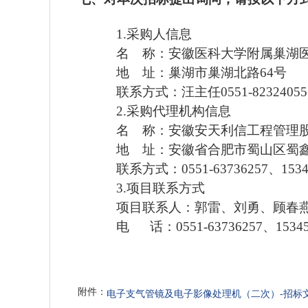
1.采购人信息
名
称
：
安徽医科大学附属巢湖
地
址
：
巢湖市巢湖北路
64号
联系方式
：
汪主任
0551-8232405
5
2.采购代理机构信息
名
称
：安徽安天利信工程管理
地
址
：安徽省合肥市蜀山区蜀
联系方式
：
0551-63736257、
153
3.项目
联系方式
项目联系人：
郭雷、
刘勇、顾春
电
话：
0551-63736257、
1534
附件：
电子支气管镜及电子影像处理机（二次）-招标文件 