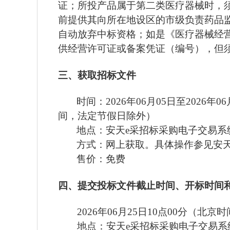
证；所投产品属于第二类医疗器械时，
前提供其向所在地设区的市级负责药品
自动放弃中标资格；如是《医疗器械经
供经营许可证或备案凭证（编号），但
三、获取招标文件
时间：
2026年0
6
月
05
日至
2026年0
6
间，
法定节假日
除外）
地点：
安天
e采招标采购电子交易系统（ww
方式：网上获取。具体操作参见安
售价：免费
四、提交投标文件
截止时间、开标时间
2026年0
6
月
25
日
1
0
点
00分（北京时
地点：
安天
e采招标采购电子交易系统（w