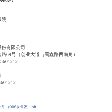
医院
股份有限公司
鑫路
69号（创业大道与蜀鑫路西南角）
45601212
燕
5601212
（0605发售版）.pdf