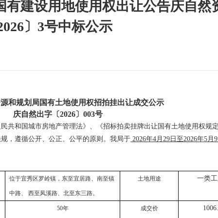
国有建设用地使用权出让公告庆自然
2026〕3号中标公示
源和规划局国有土地使用权招拍挂出让成交公示
庆自然出字〔2026〕003号
人民共和国
城市房地产管理法》、《招标拍卖挂牌出让国有土地使用权规
法规，遵循公开、公正、公平的原则。我局于
202
6
年
4
月
29
日
至
202
6
年
5
月
9
一类工
位于宜秀区罗岭镇，东至宜居路、南至镇
土地用途
中路、 西至凤溪路、北至东三路。
1006
50
年
成交价