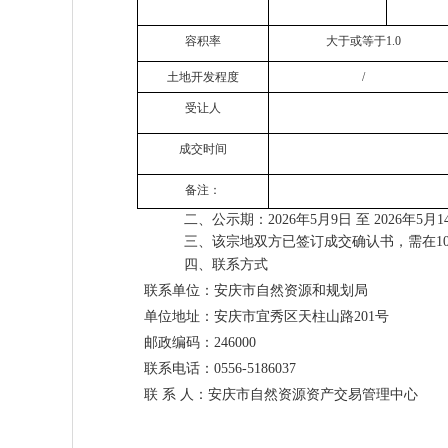
容积率
大于或等于1.0
土地开发程度
/
受让人
成交时间
备注：
二、公示期：202
6
年
5
月
9
日
至
202
6
年
5
月
1
三、该宗地双方已签订成交确认书，需在1
四、联系方式
联系单位：安庆市自然资源和规划局
单位地址：安庆市宜秀区天柱山路201号
邮政编码：246000
联系电话：0556-51860
37
联 系 人：安庆市自然资源资产交易管理中心