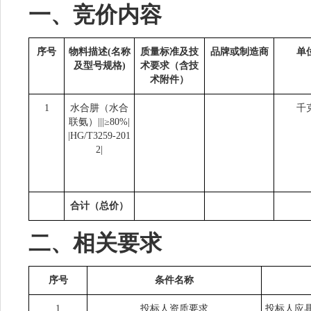
一、竞价内容
序号
物料描述(名称
质量标准及技
品牌或制造商
单
及型号规格)
术要求（含技
术附件）
1
水合肼（水合
千
联氨）|||≥80%|
|HG/T3259-201
2|
合计（总价）
二、相关要求
序号
条件名称
1
投标人资质要求
投标人应