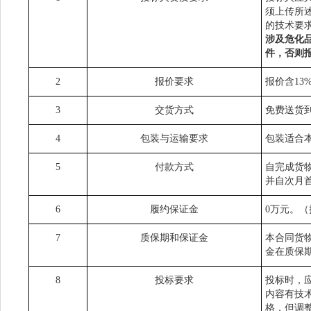
须上传所
的技术要
涉及危化
件，否则
2
报价要求
报价含13
3
交货方式
免费送货
4
包装与运输要求
包装适合
5
付款方式
自完成货
并自次月
6
履约保证金
0万元。
7
质保期和保证金
本合同货
金在质保
8
投标要求
投标时，
内容有技
格，但调