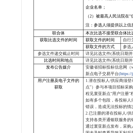
企业名单；
（2）被最高人民法院在“信用中
注：参选人须提供以上信
联合体
本次比选不接受联合体比
获取比选文件的时间
获取文件的时间
自行
获取文件的方式
参选
参选文件递交
截止时间
详见比选文件
(
系统日期并
比选时间和地点
详见比选文件
(
系统日期并
发布公告媒介
安徽省招标投标信息网（
新点电子交易平台
(https:/
用户注册及电子文件的
1.
潜在投标人
/
供应商须登
获取
点”）参与本项目招标采
程见寰亚新点“用户注册
如有多个包段，各投标人
错误，造成无法投标的情
2.
已注册的潜在投标人
/
供
支持各类开通银联服务的
通过寰亚新点发布，采购
因未及时查看导致不利后