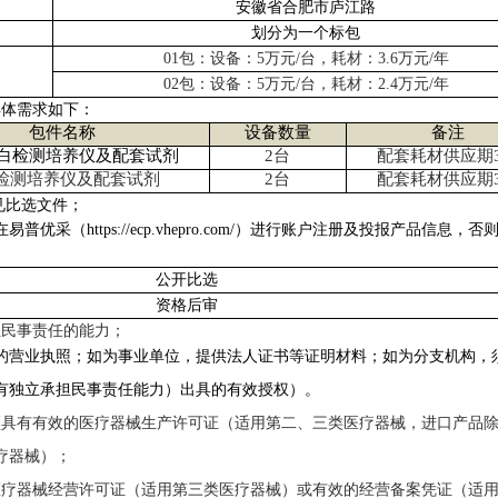
安徽省合肥市庐江路
划分为一个标包
01
包：设备：5万元/台，耗材：3.6万元/年
02
包：设备：5万元/台，耗材：2.4万元/年
具体需求如下：
包件名称
设备数量
备注
白检测培养仪及配套试剂
2
台
配套耗材供应期
检测培养仪及配套试剂
2
台
配套耗材供应期
见比选文件；
优采（https://ecp.vhepro.com/）进行账户注册及投报产品信息，否
公开比选
资格后审
担民事责任的能力
；
的营业执照；如为事业单位，提供法人证书等证明材料；如为分支机构，
有独立承担民事责任能力）出具的有效授权）。
须具有有效的医疗器械生产许可证（适用第二、三类医疗器械，进口产品
疗器械）；
医疗器械经营许可证（适用第三类医疗器械）或有效的经营备案凭证（适