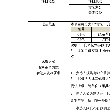
项目概况
项目地点
标包划分
最高限价
比选范围
本项目共分为2个标包，
包号
01
包
残留蛋
02
包
ATP
说明：1.具体技术参数详
注：本项目供应商须同步在易普
效。
比选方式
资格审查方式
参选人资格要求
1
、参选人须具有独立承
注：提供法人或其他组织
提供上级主管单位（须具
2
、参选人如为制造商，
备案凭证（适用第一类医
3
、参选人须具有有效的