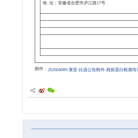
地
址：安徽省合肥市庐江路
17
号
附件：
202604089-寰亚-比选公告附件-残留蛋白检测培