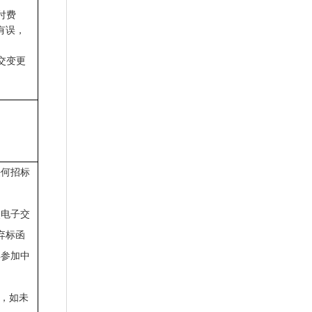
付费
有误，
交变更
任何招标
点电子交
弃标函
得参加中
货，如未