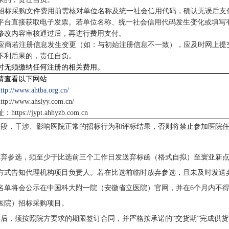
招标采购文件费用前需核对单位名称及统一社会信用代码，确认无误后支
平台直接获取电子发票。若单位名称、统一社会信用代码发生变化或填写
修改内容审核通过后，再进行费用支付。
应商若注册信息发生变更（如：与初始注册信息不一致），应及时网上提
不利后果的，责任自负。
时无须缴纳任何注册的相关费用。
请查看以下网站
http://www.ahtba.org.cn/
http://www.ahslyy.com.cn/
址：
https://jypt.ahhyzb.com.cn
手段，干涉、影响医院正常的招标行为和评标结果，否则将禁止参加医院
放弃参选，须至少于比选前三个工作日发送弃标函（格式自拟）至寰亚新
方式告知代理机构项目负责人。若在比选前临时放弃参选，且未及时发送
名单将会公示在中国科大附一院（安徽省立医院）官网，并在
6
个月内不
医院）招标采购项目。
后，须按照院方要求的期限签订合同，并严格按承诺的“交货期”完成供