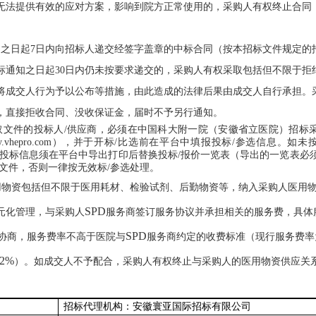
无法提供有效的应对方案，影响到院方正常使用的，采购人有权终止合同
知之日起
7
日内向招标人递交经签字盖章的中标合同（按本招标文件规定的
标通知之日起
30
日内仍未按要求递交的，采购人有权采取包括但不限于拒
将成交人行为予以公布等措施，由此造成的法律后果由成交人自行承担。
，直接拒收合同、没收保证金，届时不予另行通知。
取文件的投标人
/
供应商，必须在中国科大附一院（安徽省立医院）招标
yy.vhepro.com
），并于开标
/
比选前在平台中填报投标
/
参选信息。如未
投标信息须在平台中导出打印后替换投标
/
报价一览表（导出的一览表必
文件，否则一律按无效标
/
参选处理。
用物资包括但不限于医用耗材、检验试剂、后勤物资等，纳入采购人医用
SPD
元化管理，与采购人
服务商签订服务协议并承担相关的服务费，具体
SPD
协商，服务费率不高于医院与
服务商约定的收费标准（现行服务费率
.2%
）。如成交人不予配合，采购人有权终止与采购人的医用物资供应关
招标代理机构：安徽寰亚国际招标有限公司