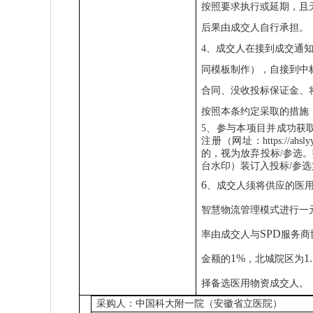
按照要求执行或延期，且
后果由成交人自行承担。
4
、成交人在接到成交通
同模板制作），自接到中
合同、没收投标保证金、
按照本条约定采取的措施
5
、参与本项目并成功获
注册（网址：
https://ahsl
的，视为放弃投标
/
参选。
台水印）装订入投标
/
参选
6
、成交人须将供应的医
智慧物流管理模式进行一
SPD
率由成交人与
服务商
1%
1
金额的
，北城院区为
择备选医用物资成交人。
采购人：
中国科大附一院（安徽省立医院）