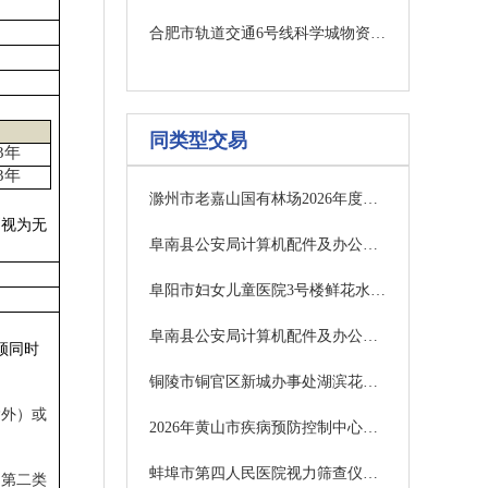
合肥市轨道交通6号线科学城物资总库部分库房租赁项目（2026-2029年度）竞价公告
同类型交易
3
年
3
年
滁州市老嘉山国有林场2026年度省财政林业转移支付资金有害生物防治项目更正公告
则视为无
阜南县公安局计算机配件及办公耗材配送维保服务采购项目一包更正公告（1次）
阜阳市妇女儿童医院3号楼鲜花水果店管理服务采购项目中标结果
阜南县公安局计算机配件及办公耗材配送维保服务采购项目二包更正公告（1次）
须同时
铜陵市铜官区新城办事处湖滨花园一、二期小区物业服务项目（二次）终止公告
除外）或
2026年黄山市疾病预防控制中心标准化建设多病原快速筛查鉴定系统采购项目中标结果公告
蚌埠市第四人民医院视力筛查仪采购项目中标结果公告
用第二类