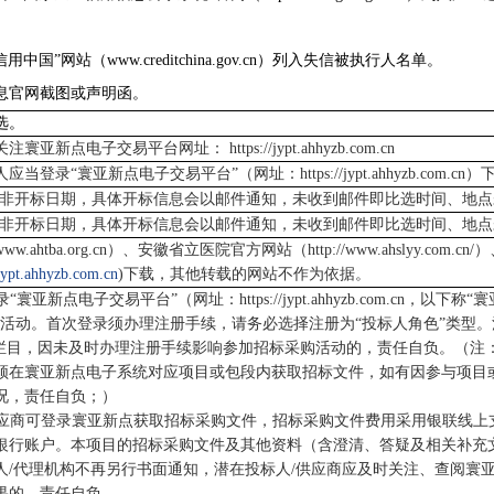
国”网站（www.creditchina.gov.cn）列入失信被执行人名单。
息官网截图或声明函。
选。
关注寰亚新点电子交易平台网址：
https://jypt.ahhyzb.com.cn
人应当登录
“
寰亚新点电子交易平台
”
（网址：
https://jypt.ahhyzb.com.cn
）
非开标日期，具体开标信息会以邮件通知，未收到邮件即比选时间、地点
非开标日期，具体开标信息会以邮件通知，未收到邮件即比选时间、地点
www.ahtba.org.cn
）、安徽省立医院官方网站（
http://www.ahslyy.com.cn/
）
/jypt.ahhyzb.com.cn
)
下载，其他转载的网站不作为依据。
录“寰亚新点电子交易平台”（网址：
https://jypt.ahhyzb.com.cn
，以下称“寰
购活动。首次登录须办理注册手续，请务必选择注册为“投标人角色”类型。
”栏目，因未及时办理注册手续影响参加招标采购活动的，责任自负。
（注
须在寰亚新点电子系统对应项目或包段内获取招标文件，如有因参与项目
况，责任自负；）
应商可登录寰亚新点获取招标采购文件，招标采购文件费用采用银联线上
银行账户。本项目的招标采购文件及其他资料（含澄清、答疑及相关补充
人
/
代理机构不再另行书面通知，潜在投标人
/
供应商应及时关注、查阅寰
果的，责任自负。