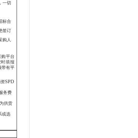
，一切
招标合
绝签订
采购人
采购平台
按时填报
须带有平
SPD
物资
服务费
为供货
系或选