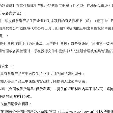
为制造商且在其住所或生产地址销售医疗器械（住所或生产地址以市级为
可或备案凭证）；
商，须提供参选产品生产企业针对本项目的有效授权书（函）（也可由生
国总代理公司或区域代理公司出具，但须同时提供能证明出具授权的单位
明）；
的医疗器械注册证（适用第二、三类医疗器械）或备案凭证（适用第一类
册管理或备案管理时，须在投标文件中提供未纳入注册管理或备案管理的
要求之一：
日至今具有参选产品三甲医院供货业绩，须为同品牌同型号；
日至今如无参选产品三甲医院供货业绩，须提供无业绩声明函；
材料（合同或供货清单+供货发票），提供的证明材料内容不得缺页、遮
提供的证明材料为准。
不良信用记录声明函：
国家企业信用信息公示系统”官网（http://www.gsxt.gov.cn）列入严