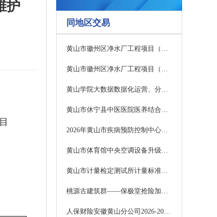
维护
同地区交易
黄山市徽州区净水厂工程项目（EPCO）中标结果公示
黄山市徽州区净水厂工程项目（EPCO）中标结果公示
黄山学院大数据数据化运营、分析与管理实验室设备采购项目中标结果公告
黄山市休宁县中医医院医养结合服务能力建设项目项目管理及监理服务招标公开招标公告
目
2026年黄山市疾病预防控制中心标准化建设多病原快速筛查鉴定系统采购项目中标结果公告
黄山市体育馆中央空调设备升级改造采购项目招标公告
黄山市计量检定测试所计量标准设备更新项目招标公告
桃源古建筑群——保极堂抢险加固工程采购项目（三次）竞争性磋商公告
人保财险安徽黄山分公司2026-2028年度事故预防服务供应商项目中标结果公告