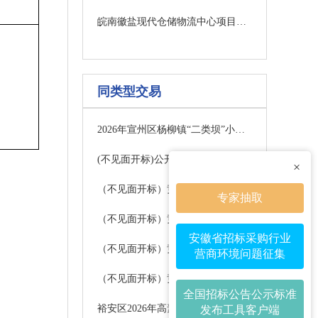
皖南徽盐现代仓储物流中心项目全过程跟踪及结算审计项目（二次） 中选公示
同类型交易
2026年宣州区杨柳镇“二类坝”小型水库加固提升项目成交结果公告
(不见面开标)公开招标：铜陵市郊区中小学、公办幼儿园保安服务项目招标公告
×
（不见面开标）竞争性磋商：铜陵市涌银广场物业服务项目（三次）竞争性磋商公告
专家抽取
（不见面开标）竞争性磋商：铜陵市立医院智慧体检一体化协作平台采购项目竞争性磋商公告
安徽省招标采购行业
（不见面开标）竞争性磋商：铜陵市第一中学食堂委托经营项目竞争性磋商公告
营商环境问题征集
（不见面开标）竞争性磋商：铜陵市第一中学智慧操场项目（二次）竞争性磋商公告
全国招标公告公示标准
裕安区2026年高素质农民培育项目竞争性磋商公告
发布工具客户端