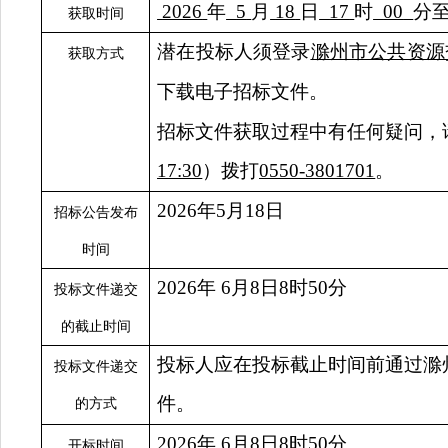
2026
年
5
月
18
日
17
时
00
分
获取时间
潜在投标人须登录
滁州市公共资源
获取方式
下载电子招标文件。
招标文件获取过程中有任何疑问，
17:30
）拨打
0550-3801701
。
20
26
年
5
月
18
日
招标公告发布
时间
20
26
年
6
月
8
日
8
时
50
分
投标文件递交
的截止时间
投标人应在投标截止时间前通过滁
投标文件递交
件。
的方式
20
26
年
6
月
8
日
8
时
50
分
开标时间