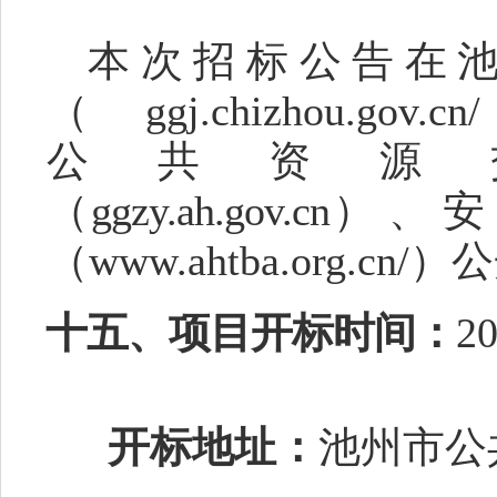
本次招标公告在
（
ggj.chizho
公
共
资
源
（
ggzy.ah.gov.c
n）
、
安
（
www.ahtba.org.cn/
）公
十五、项目开标时间：
2
开标地址：
池州市公