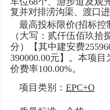
车位68个、游步道及观
复并对排涝沟渠、渡口进
最高投标限价
(招标控
（
大写：
贰仟伍佰玖拾
分
）【其中建安费
25596
390000.00
元】。本项目
价费率
100.00%。
项目类别：
EPC+O