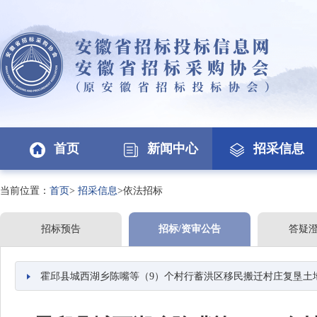
首页
新闻中心
招采信息
当前位置：
首页
>
招采信息
>依法招标
招标预告
招标/资审公告
答疑
霍邱县城西湖乡陈嘴等（9）个村行蓄洪区移民搬迁村庄复垦土地综合整治项目（汪集村、王台村