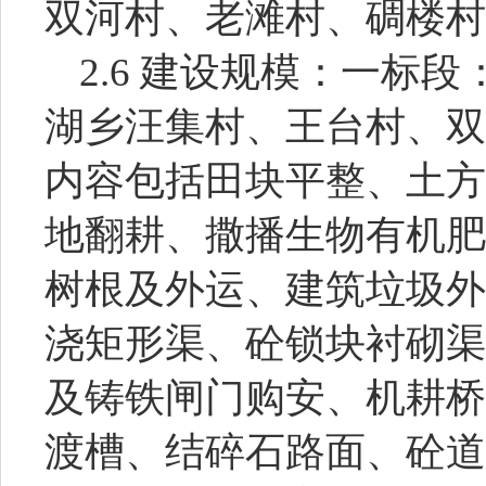
双河村、老滩村、碉楼村
2.6 建设规模：
一标段
湖乡
汪集村、王台村、双
内容包括田块平整、土方
地翻耕、撒播生物有机肥
树根及外运、建筑垃圾外
浇矩形渠、砼锁块衬砌渠
及铸铁闸门购安、机耕桥
渡槽、结碎石路面、砼道