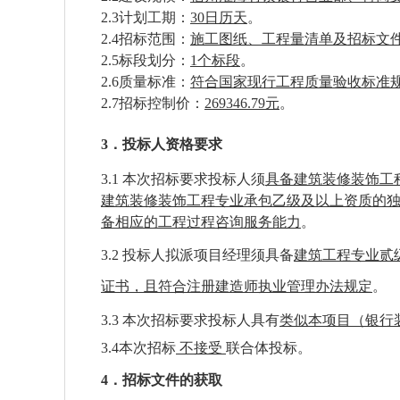
2.3计划工期：
30日历天
。
2.4招标范围：
施工图纸
、
工程量清单
及招标文
2.5标段划分：
1个标段
。
2.6质量标准：
符合国家现行工程质量验收标准
2.7招标控制价：
269346.79元
。
3．投标人资格要求
3.1
本次招标要求投标人须
具备建筑装修装饰工
建筑装修装饰工程专业承包乙级及以上资质的
备相应的工程过程咨询服务能力
。
3.2
投标人拟派项目经理须具备
建筑工程专业贰
证书，且符合注册建造师执业管理办法规定
。
3.3 本次招标要求投标人具有
类似本项目（银行
3.4
本次招标
不接受
联合体投标。
4．招标文件的获取