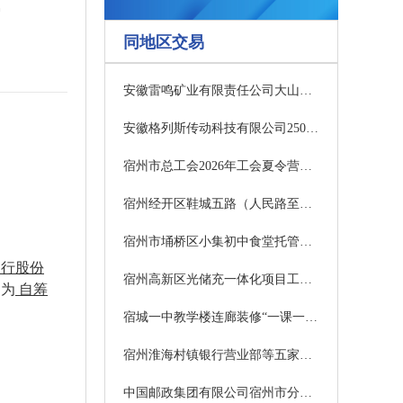
同地区交易
安徽雷鸣矿业有限责任公司大山建筑石料灰岩矿矿石开采加工施工总承包项目（三次）中标候选人公示
安徽格列斯传动科技有限公司250KVA变压器采购及安装项目询比采购公告
宿州市总工会2026年工会夏令营采购项目(二次） 成交公告
宿州经开区鞋城五路（人民路至陈河路段）门卫室及围墙新建项目清单控制价编制服务终止公告
宿州市埇桥区小集初中食堂托管采购项目招标公告
银行股份
宿州高新区光储充一体化项目工程总承包（EPC）全过程咨询服务成交公示
例为
自筹
宿城一中教学楼连廊装修“一课一研”活动室工程 竞争性谈判公告
宿州淮海村镇银行营业部等五家支行墙体改造项目（二次）中标候选人公示
中国邮政集团有限公司宿州市分公司邮件处理及仓储中心光伏发电项目投标邀请