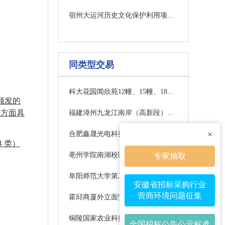
宿州大运河历史文化保护利用项目（一期）配套建设及建筑更新改造工程(EPCO)-A段3#楼儿童游乐设备采购及安装项目预算价询价澄清公告
同类型交易
科大花园闻欣苑12幢、15幢、18幢及闻青苑17幢屋面外墙维修更正公告
颁发的
等方面具
福建漳州九龙江南岸（高新段）全域土地综合整治项目国家地理装饰装修及安装工程招标公告(一次)
×
合肥鑫晟光电科技有限公司生活区环境优化改造项目中标结果公告
B 类）
亳州学院南湖校区实验室装饰装修改造翻新项目（二次）竞争性谈判公告
专家抽取
阜阳师范大学第二附属中学立德楼走廊楼梯大梁翻修项目（二次）终止公告
安徽省招标采购行业
营商环境问题征集
霍邱商厦外立面安全隐患改造项目中标候选人公示
铜陵国家农业科技园区三期孵化器EPC项目最高限价及工程量清单编制服务中标结果公示
全国招标公告公示标准