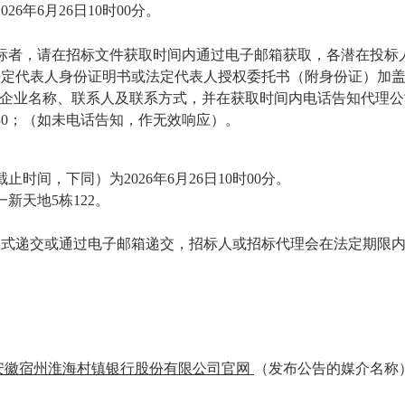
2026
年
6
月
26
日
10
时
00
分。
标者，请在
招标
文件获取时间内通过电子邮箱获取，
各潜在投标
法定代表人身份证明书或法定代表人授权委托书（附身份证）加
企业
名称、联系人及联系方式，并在获取时间内电话告知代理公
03030；（如未电话告知，作无效响应）
。
截止时间，下同）为
2026年6月
26
日
1
0
时
0
0分。
一新天地
5栋122
。
形式递交或通过电子邮箱递交
，招标人或招标代理会在法定期限
安徽宿州淮海村镇银行股份有限公司官网
（发布公告的媒介名称