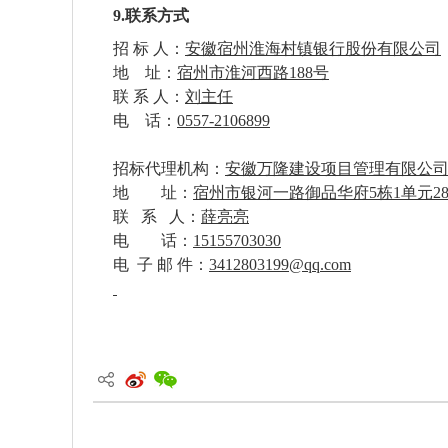
9
.联系方式
招
标
人：
安徽宿州淮海村镇银行股份有限公司
地
址：
宿州市淮河西路
188号
联
系
人：
刘主任
电
话：
0557-2106899
招标代理机构：
安徽万隆建设项目管理有限公
地
址：
宿州市银河一路御品华府
5栋1单元28
联
系
人：
薛亮亮
电
话：
15155703030
电
子
邮
件：
3412803199@qq.com