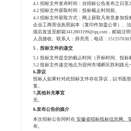
4.1
招标文件发布时间：自招标公告发布之日至
4.2
招标文件
获取
时间：投标截止时间前。
4.3
招标文件获取方式：网上
获取
凡有意参加投
企业工商营业执照副本（复印件加盖公章）、
描后发送至邮箱
3412803199@qq.com，邮箱注明
人员接收。联系人：薛亮亮，电话：
151557
5．投标文件的递交
5.1
投标文件提交的截止时间（
开标时间、
投标
5.2
投标文件递交地点为宿州市埇桥区胜利路元
6.异议
投标人如果针对此招标文件存在异议，
以书面
复。
7
.其他补充事宜
无
。
8
.发布公告的媒介
本次招标公告同时在
安徽省招标投标信息网、
布。