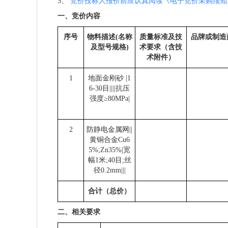
5、
竞价投标人报价前应认真阅读《电子竞价采购须知
一、竞价内容
序号
物料描述(名称
质量标准及技
品牌或制造
及型号规格)
术要求（含技
术附件）
1
地面金刚砂 |1
6-30目||||抗压
强度≥80MPa|
2
防静电金属网||
黄铜合金Cu6
5%;Zn35%|宽
幅1米;40目;丝
径0.2mm|||
合计（总价）
二、相关要求