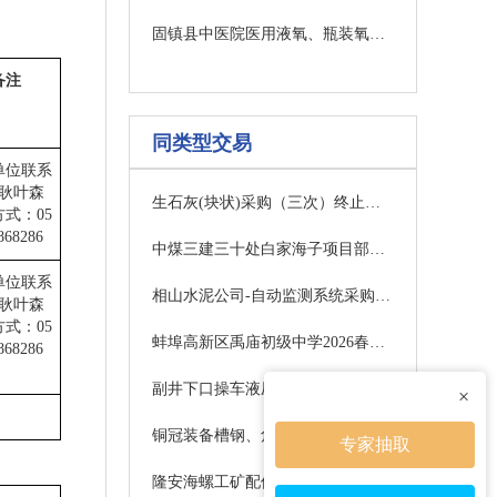
固镇县中医院医用液氧、瓶装氧气配送及相关附属全保服务采购项目（二次）预成交结果公示
备注
同类型交易
单位联系
耿叶森
生石灰(块状)采购（三次）终止公告
式：05
868286
中煤三建三十处白家海子项目部工矿配件询比采购任务中标公示公告(一次)
单位联系
相山水泥公司-自动监测系统采购（淮北相山水泥有限责任公司）结果公示(水泥公司设备保全部)
耿叶森
式：05
蚌埠高新区禹庙初级中学2026春秋季工会冲锋衣采购项目更正公告
868286
副井下口操车液压站项目公告
×
铜冠装备槽钢、角钢公开竞价公告
专家抽取
隆安海螺工矿配件询价公示-破碎锤