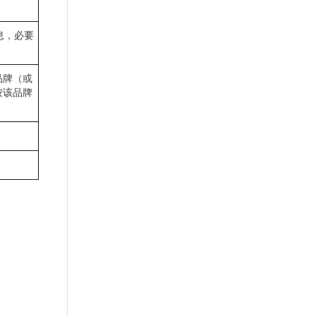
息，必要
品牌（或
按该品牌