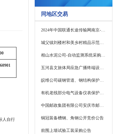
同地区交易
2024年中国联通长途传输网南京-合肥光缆线路新建工程（高铁红线内）监理服务采购项目招标公告
城父镇刘楼村和美乡村精品示范村规划服务方案项目竞争性磋商公告
00
相山水泥公司-自动监测系统采购（淮北相山水泥有限责任公司）结果公示(水泥公司设备保全部)
860901
五河县文旅体局应急广播终端设备采购项目更正公告
皖维公司碳钢管道、钢结构保护性拆除采购公告(设备计量部)
有机老线部分电气设备仪表保护性拆除采购公告(设备计量部)
。
中国邮政集团有限公司安庆市邮政分公司二、三类业务库保安值守服务采购项目谈判公告
铜冠装备槽钢、角钢公开竞价公告
标人自行
前围上墙试验工装采购公告