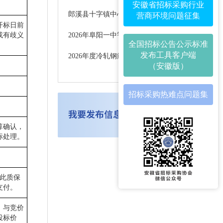
安徽省招标采购行业
郎溪县十字镇中心卫生院全自动血细胞分析仪采购项目更正公告
营商环境问题征集
开标日前
或有歧义
2026年阜阳一中智慧课堂学生平板采购项目 竞争性磋商公告
全国招标公告公示标准
发布工具客户端
2026年度冷轧钢筋采购（一次）终止公告
（安徽版）
招标采购热难点问题集
算确认，
标处理。
，此质保
支付。
。与竞价
投标价