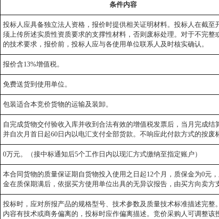
条件内容
投标人应具备独立法人资格，报价时提供相关证明材料。投标人在截至
须上传所述实质性资质要求的支撑性材料，否则废标处理。对于不完整
的技术要求，报价前，投标人应与各使用单位联系人及时核实确认。
报价含13%增值税。
免费送货到使用单位。
包装适合本竞价货物的运输及装卸。
自完成货物交付验收入库并收到合法有效的增值税发票后，当月完成结
并自次月首日起60日内以电汇支付全部货款。不响应此付款方式的按废
0万元。（接中标通知后5个工作日内以现汇方式缴纳至指定账户）
本合同货物的质量保证期自货物投入使用之日起12个月，质保金为0元
金在质保期满后，依据买方使用单位出具的无异议报告，由买方向卖方
投标时，应对所报产品的规格型号、技术参数及质量技术标准描述完整
内容有技术或商务偏离的，投标时应作偏离描述。竞价采购人可调整该