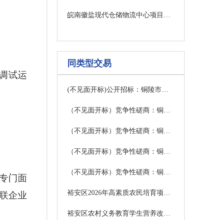
皖南徽盐现代仓储物流中心项目全过程跟踪及结算审计项目（二次） 中选公示
同类型交易
调试运
(不见面开标)公开招标：铜陵市郊区中小学、公办幼儿园保安服务项目招标公告
（不见面开标）竞争性磋商：铜陵市涌银广场物业服务项目（三次）竞争性磋商公告
（不见面开标）竞争性磋商：铜陵市立医院智慧体检一体化协作平台采购项目竞争性磋商公告
（不见面开标）竞争性磋商：铜陵市第一中学食堂委托经营项目竞争性磋商公告
（不见面开标）竞争性磋商：铜陵市第一中学智慧操场项目（二次）竞争性磋商公告
专门面
裕安区2026年高素质农民培育项目竞争性磋商公告
联企业
裕安区农村义务教育学生营养改善计划2026-2027学年度大米采购项目公开招标公告