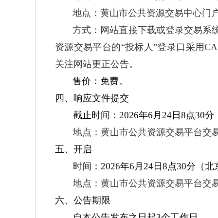
地点：黄山市公共资源交易中心门
方式：网站直接下载或登录交易系
资源交易平台的“投标人”登录口采用
关注网站更正公告。
售价：
免费
。
四、响应文件提交
截止时间：
2026
年
6
月
2
4
日
8
点
3
0
分
地点：黄山市公共资源交易平台交
五、开启
时间：
2026
年
6
月
24
日
8
点
30
分
（北
地点：黄山市公共资源交易平台交
六、公告期限
自本公告发布之日起
3个工作日。