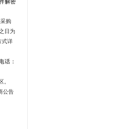
件解密
向采购
之日为
方式详
电话：
区。
商公告