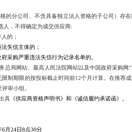
资格的分公司、不含具备独立法人资格的子公司）存在
选人，不得确定为成交供应商:
行人的；
违法失信主体的
；
政府采购严重违法失信行为记录名单的
。
务总局网站、最高人民法院网站以及中国政府采购网
无限制期限的按投标截止时间前12个月计算。在推荐成
至评审小组。
出具
《
供应商
资格声明书》和《诚信履约承诺函》
。
年
6
月
24
日
8
点
3
0
分