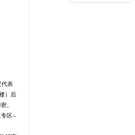
定代表
楼
）
后
加密
。
专区--