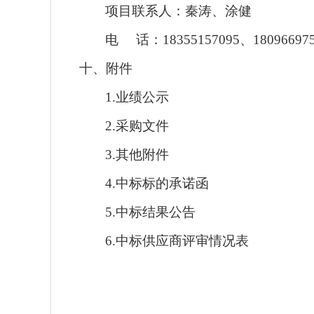
项目
联系人：秦涛、涂健
电
话：
18355157095、18096697
十、附件
1.
业绩公示
2.
采购文件
3
.
其他附件
4
.
中标标的承诺函
5.中标结果公告
6
.
中标
供应商评审情况表