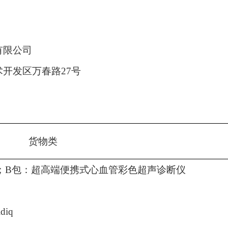
有限公司
术开发区万春路
27号
货物
类
；
B包：超高端便携式心血管彩色超声诊断仪
diq