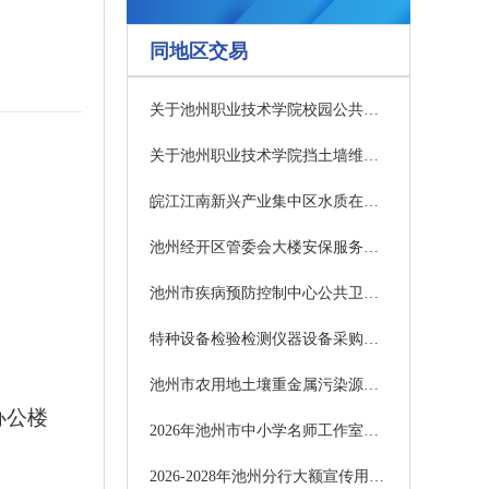
同地区交易
关于池州职业技术学院校园公共照明修复更新工程的招标公告
关于池州职业技术学院挡土墙维修加固工程的招标公告
皖江江南新兴产业集中区水质在线监测系统运维服务采购项目竞争性磋商公告
池州经开区管委会大楼安保服务项目(第二次)流标公告
池州市疾病预防控制中心公共卫生防控能力提升项目设备采购（第一批）中标结果公告
特种设备检验检测仪器设备采购项目B包（第二次）中标结果公告
池州市农用地土壤重金属污染源整治EPC总承包项目
办公楼
2026年池州市中小学名师工作室专项能力提升培训服务采购项目的中标结果公告
2026-2028年池州分行大额宣传用品、办公用品等货物采购项目中标结果公示