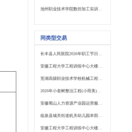
池州职业技术学院数控加工实训中心改扩建项目（第二次）中标结果公告
同类型交易
长丰县人民医院2026年职工节日慰问品采购竞争性磋商公告
安徽工程大学工程训练中心大楼内装饰及弱电系统建设项目第1包招标公告
芜湖高级职业技术学校机械工程系机械测量技术实训室项目招标公告
2026年小老树整治工程(小而美)项目中标公示
安徽蜀山人力资源产业园运营服务竞争性磋商公告
临泉县城关街道机关幼儿园本部弱电工程（信息化设备）公开招标公告
安徽工程大学工程训练中心大楼内装饰及弱电系统建设项目第5包招标公告