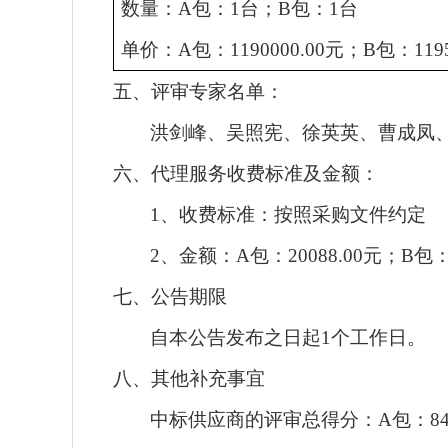
数量：
A包：1台；B包：1台
单价：
A包：1190000.00元；B包：1195
五、
评审专家名单：
洪剑峰、吴照宪、徐英英、曹成凤
六、代理服务收费标准及金额：
1、
收费标准
：
按照采购文件约定
2、
金额：
A包：20088.00元；B包：2
七、公告期限
自本公告发布之日起
1个工作日。
八、其他补充事宜
中标供应商的评审总得分：
A包：84