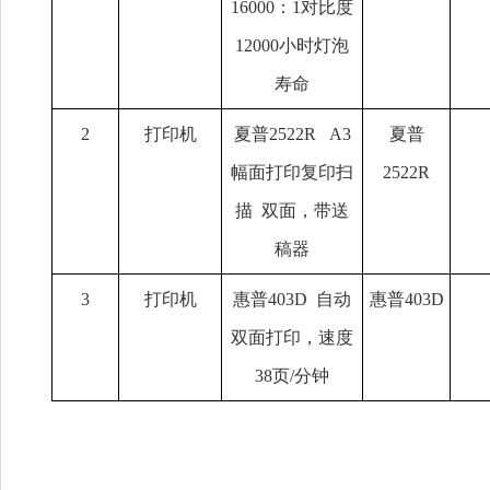
16000：1对比度
12000小时灯泡
寿命
2
打印机
夏普
2522R A3
夏普
幅面打印复印扫
2522R
描 双面，带送
稿器
3
打印机
惠普
403D 自动
惠普
403D
双面打印，速度
38页/分钟