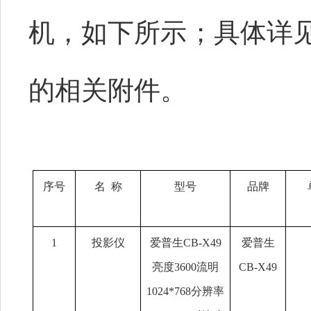
机
，如下所示；具体详
的相关附件。
序号
名
称
型号
品牌
1
投影仪
爱普生
CB-X49
爱普生
亮度3600流明
CB-X49
1024*768分辨率