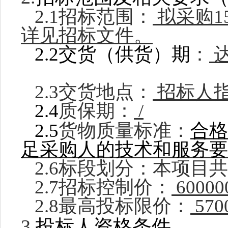
2.1招标范围：
拟采购
详见招标文件。
2.2交货
（
供货
）
期
：
2.3交货地点：
招标人
2.
4
质保期：
/
2
.
5
货物质量标准：
合格
足采购人的技术和服务要
2.6标段划分：本项目
2.7招标控制价：
60000
2.8最高投标限价：
570
3.
投标人资格条件