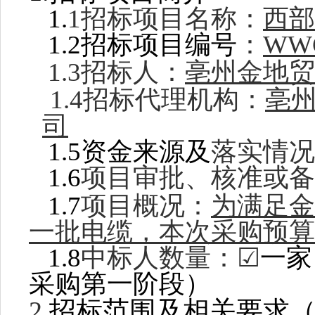
1.
1招标项目名称：
西部
1.2招标项
目
编号
：
WWG
1.3招标人：
亳州金地贸
1.4招标代理机构：
亳
司
1
.5资金
来源及
落实情况
1.6
项目审批、核准或备
1
.
7
项目概况：
为满足金
一批电缆，本次采购预算
1.
8
中标人数量：
☑
一家
采购第一阶段）
2.
招标范围及相关要求