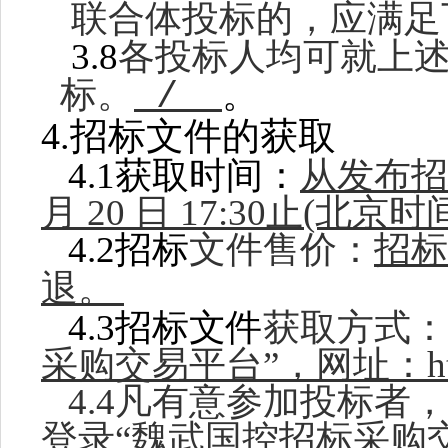
联合体投标的，应满足
3.8
各投标人均可就上
标。
/
。
4.
招标文件的获取
4.1获取时间：
从发布招
月
20
日
17:30
止
(北京时
4
.
2
招标
文件售价：
招标
退。
4
.
3
招标文件
获取方式：
采购交易平台”，网址：https:
4.4
凡有意参加投标者，
登录
“魏武国控招标采购